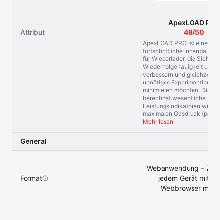
ApexLOAD PRO
Attribut
48/50
ApexLOAD PRO ist eine
fortschrittliche Innenballist
für Wiederlader, die Sicherhe
Wiederholgenauigkeit und P
verbessern und gleichzeitig
unnötiges Experimentieren
minimieren möchten. Die Pl
berechnet wesentliche
Leistungsindikatoren wie d
maximalen Gasdruck (peak 
Mehr lesen
General
Webanwendung – Zugri
Format
jedem Gerät mit ei
Webbrowser mögl