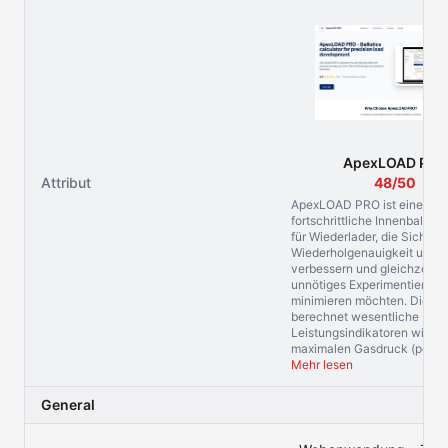
ApexLOAD PRO
Attribut
48/50
ApexLOAD PRO ist eine
fortschrittliche Innenballist
für Wiederlader, die Sicherhe
Wiederholgenauigkeit und P
verbessern und gleichzeitig
unnötiges Experimentieren
minimieren möchten. Die Pl
berechnet wesentliche
Leistungsindikatoren wie d
maximalen Gasdruck (peak 
Mehr lesen
General