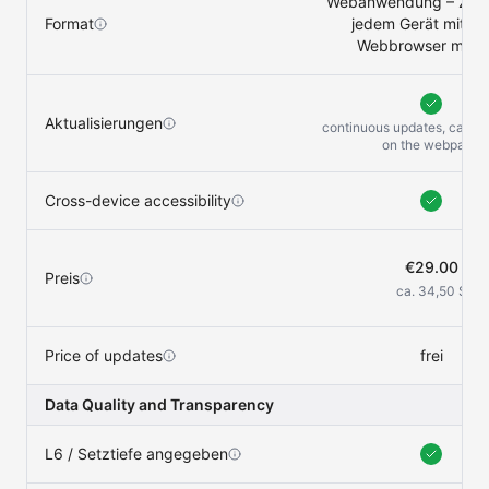
Webanwendung – Zugri
Format
jedem Gerät mit ei
Webbrowser mögl
Aktualisierungen
continuous updates, can be
on the
webpage
Cross-device accessibility
€29.00
Preis
ca. 34,50 $
Price of updates
frei
Data Quality and Transparency
L6 / Setztiefe angegeben