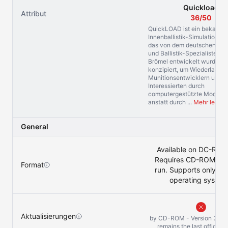
Quickload
Attribut
36/50
QuickLOAD ist ein bekannt
Innenballistik-Simulationsp
das von dem deutschen Ing
und Ballistik-Spezialisten H
Brömel entwickelt wurde. E
konzipiert, um Wiederladern
Munitionsentwicklern und t
Interessierten durch
computergestützte Modellie
anstatt durch ...
Mehr lesen
General
Available on DC-ROM 
Requires CD-ROM rea
Format
run. Supports only W
operating system
Aktualisierungen
by CD-ROM - Version 3.9 f
remains the last official 